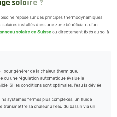
a
g
e
s
o
l
a
i
r
e
?
 piscine repose sur des principes thermodynamiques
s solaires installés dans une zone bénéficiant d'un
anneau solaire en Suisse
ou directement fixés au sol à
eil pour générer de la chaleur thermique.
 ou une régulation automatique évalue la
ble. Si les conditions sont optimales, l'eau is déviée
ins systèmes fermés plus complexes, un fluide
e transmettre sa chaleur à l'eau du bassin via un