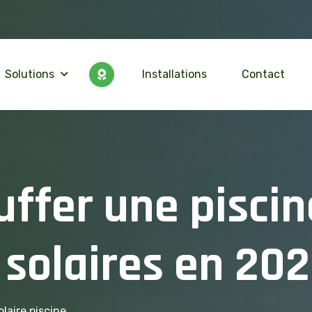
Solutions
Installations
Contact
u
f
f
e
r
u
n
e
p
i
s
c
i
n
s
o
l
a
i
r
e
s
e
n
2
0
2
laire piscine