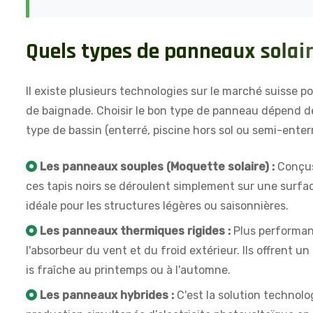
Q
u
e
l
s
t
y
p
e
s
d
e
p
a
n
n
e
a
u
x
s
o
l
a
i
r
Il existe plusieurs technologies sur le marché suisse 
de baignade. Choisir le bon type de panneau dépend de 
type de bassin (enterré, piscine hors sol ou semi-enterr
Les panneaux souples (Moquette solaire) :
Conçus
ces tapis noirs se déroulent simplement sur une surfac
idéale pour les structures légères ou saisonnières.
Les panneaux thermiques rigides :
Plus performan
l'absorbeur du vent et du froid extérieur. Ils offrent 
is fraîche au printemps ou à l'automne.
Les panneaux hybrides :
C'est la solution technol