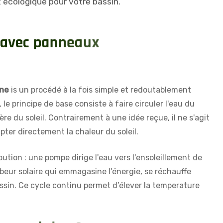
t écologique pour votre bassin.
a
v
e
c
p
a
n
n
e
a
u
x
ine
is un procédé à la fois simple et redoutablement
le principe de base consiste à faire circuler l'eau du
re du soleil. Contrairement à une idée reçue, il ne s'agit
pter directement la chaleur du soleil.
ibution : une pompe dirige l'eau vers l'ensoleillement de
orbeur solaire qui emmagasine l'énergie, se réchauffe
sin. Ce cycle continu permet d’élever la temperature