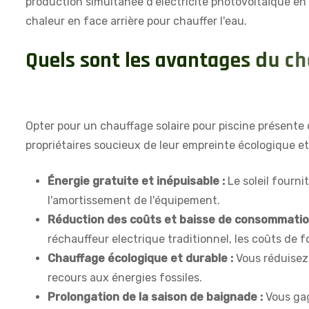
production simultanée d’electricite photovoltaïque en 
chaleur en face arrière pour chauffer l'eau.
Q
u
e
l
s
s
o
n
t
l
e
s
a
v
a
n
t
a
g
e
s
d
u
c
h
p
i
s
c
i
n
e
?
Opter pour un chauffage solaire pour piscine présente 
propriétaires soucieux de leur empreinte écologique et 
Énergie gratuite et inépuisable :
Le soleil fourni
l'amortissement de l'équipement.
Réduction des coûts et baisse de consommatio
réchauffeur electrique traditionnel, les coûts de
Chauffage écologique et durable :
Vous réduisez 
recours aux énergies fossiles.
Prolongation de la saison de baignade :
Vous gag