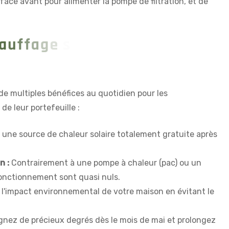
face avant pour alimenter la pompe de filtration, et de
a
u
f
f
a
g
e
s
o
l
a
i
r
e
d
e
de multiples bénéfices au quotidien pour les
de leur portefeuille :
t une source de chaleur solaire totalement gratuite après
n :
Contrairement à une pompe à chaleur (pac) ou un
 fonctionnement sont quasi nuls.
l'impact environnemental de votre maison en évitant le
nez de précieux degrés dès le mois de mai et prolongez