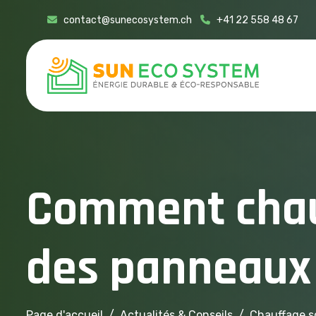
contact@sunecosystem.ch
+41 22 558 48 67
C
o
m
m
e
n
t
c
h
a
d
e
s
p
a
n
n
e
a
u
x
Page d'accueil
Actualités & Conseils
Chauffage so