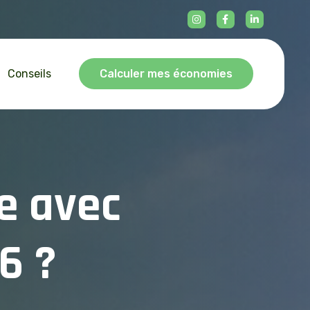
Conseils
Calculer mes économies
e
a
v
e
c
6
?