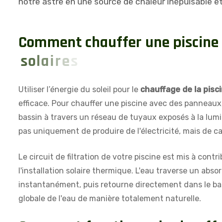
notre astre en une source de chaleur inépuisable e
C
o
m
m
e
n
t
c
h
a
u
f
f
e
r
u
n
e
p
i
s
c
i
n
e
s
o
l
a
i
r
e
s
?
Utiliser l’énergie du soleil pour le
chauffage de la pisc
efficace. Pour chauffer une piscine avec des panneaux, 
bassin à travers un réseau de tuyaux exposés à la lumiè
pas uniquement de produire de l'électricité, mais de ca
Le circuit de filtration de votre piscine est mis à contr
l'installation solaire thermique. L'eau traverse un abs
instantanément, puis retourne directement dans le bas
globale de l'eau de manière totalement naturelle.