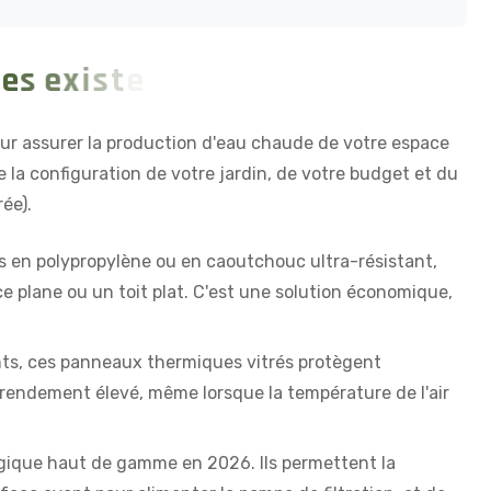
e
s
e
x
i
s
t
e
n
t
?
pour assurer la production d'eau chaude de votre espace
la configuration de votre jardin, de votre budget et du
ée).
 en polypropylène ou en caoutchouc ultra-résistant,
e plane ou un toit plat. C'est une solution économique,
ts, ces panneaux thermiques vitrés protègent
un rendement élevé, même lorsque la température de l'air
ogique haut de gamme en 2026. Ils permettent la