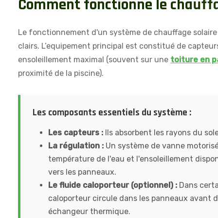
C
o
m
m
e
n
t
f
o
n
c
t
i
o
n
n
e
l
e
c
h
a
u
f
f
Le fonctionnement d'un système de chauffage solaire
clairs. L’equipement principal est constitué de capteur
ensoleillement maximal (souvent sur une
toiture en p
proximité de la piscine).
Les composants essentiels du système :
Les capteurs :
Ils absorbent les rayons du sol
La régulation :
Un système de vanne motorisée
température de l'eau et l'ensoleillement disponi
vers les panneaux.
Le fluide caloporteur (optionnel) :
Dans certa
caloporteur circule dans les panneaux avant d
échangeur thermique.