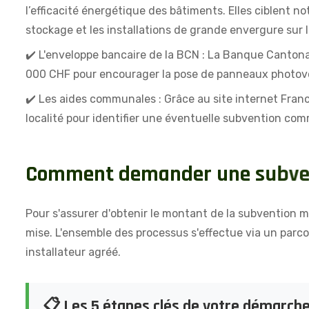
l’efficacité énergétique des bâtiments. Elles ciblent n
stockage et les installations de grande envergure sur l
✔️ L'enveloppe bancaire de la BCN : La Banque Canton
000 CHF pour encourager la pose de panneaux photovol
✔️ Les aides communales : Grâce au site internet Fran
localité pour identifier une éventuelle subvention comm
C
o
m
m
e
n
t
d
e
m
a
n
d
e
r
u
n
e
s
u
b
v
e
Pour s'assurer d'obtenir le montant de la subvention ma
mise. L'ensemble des processus s'effectue via un parco
installateur agréé.
📋 Les 5 étapes clés de votre démarche