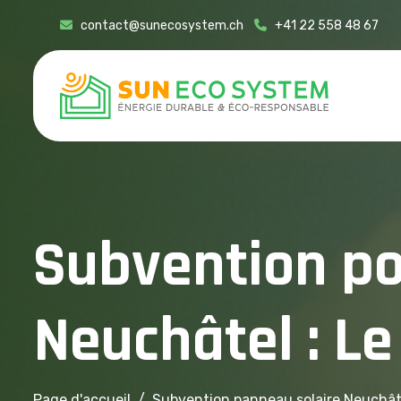
contact@sunecosystem.ch
+41 22 558 48 67
S
u
b
v
e
n
t
i
o
n
p
N
e
u
c
h
â
t
e
l
:
L
e
Page d'accueil
Subvention panneau solaire Neuchât