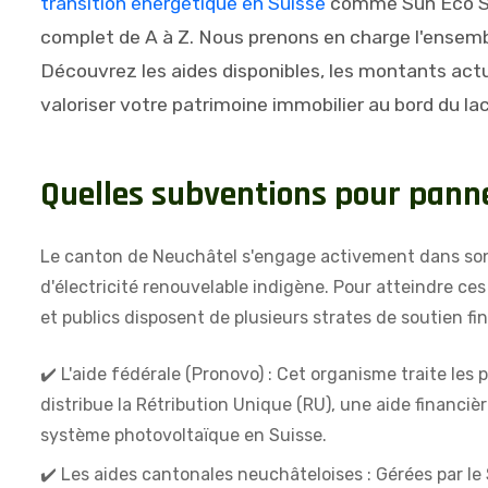
transition énergétique en Suisse
comme Sun Eco S
complet de A à Z. Nous prenons en charge l'ensem
Découvrez les aides disponibles, les montants actu
valoriser votre patrimoine immobilier au bord du lac
Q
u
e
l
l
e
s
s
u
b
v
e
n
t
i
o
n
s
p
o
u
r
p
a
n
n
Le canton de Neuchâtel s'engage activement dans son 
d'électricité renouvelable indigène. Pour atteindre ces 
et publics disposent de plusieurs strates de soutien f
✔️ L'aide fédérale (Pronovo) : Cet organisme traite le
distribue la Rétribution Unique (RU), une aide financièr
système photovoltaïque en Suisse.
✔️ Les aides cantonales neuchâteloises : Gérées par le