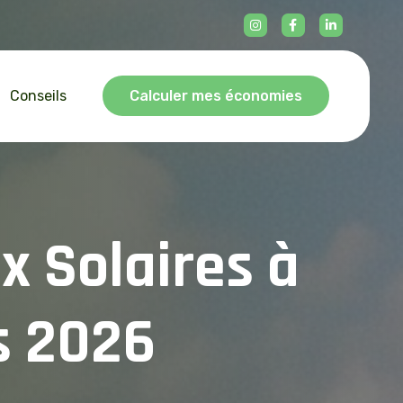
Conseils
Calculer mes économies
u
x
S
o
l
a
i
r
e
s
à
s
2
0
2
6