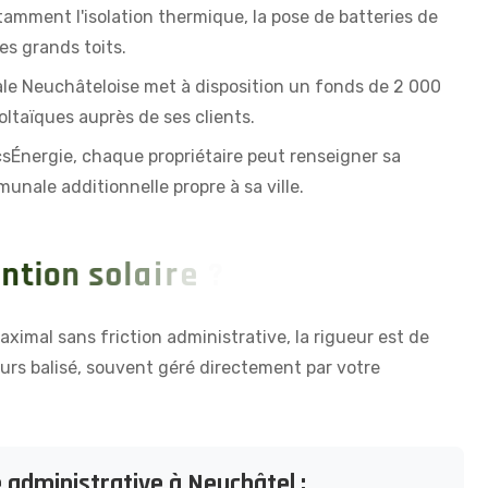
otamment l'isolation thermique, la pose de batteries de
es grands toits.
ale Neuchâteloise met à disposition un fonds de 2 000
taïques auprès de ses clients.
csÉnergie, chaque propriétaire peut renseigner sa
unale additionnelle propre à sa ville.
n
t
i
o
n
s
o
l
a
i
r
e
?
ximal sans friction administrative, la rigueur est de
urs balisé, souvent géré directement par votre
 administrative à Neuchâtel :