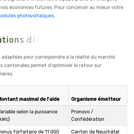
 vos économies futures. Pour concevoir au mieux votre
 modules photovoltaïques
.
n
t
i
o
n
s
d
i
s
p
o
n
i
b
l
e
s
?
t adaptées pour correspondre à la réalité du marché
s cantonales permet d'optimiser le retour sur
aires.
Montant maximal de l'aide
Organisme émetteur
ariable selon la puissance
Pronovo /
kWc)
Confédération
onus forfaitaire de 11 000
Canton de Neuchâtel