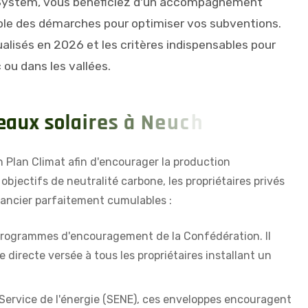
ystem, vous bénéficiez d'un accompagnement
ble des démarches pour optimiser vos subventions.
alisés en 2026 et les critères indispensables pour
 ou dans les vallées.
e
a
u
x
s
o
l
a
i
r
e
s
à
N
e
u
c
h
â
t
e
l
?
Plan Climat afin d'encourager la production
objectifs de neutralité carbone, les propriétaires privés
inancier parfaitement cumulables :
s programmes d'encouragement de la Confédération. Il
e directe versée à tous les propriétaires installant un
 Service de l'énergie (SENE), ces enveloppes encouragent