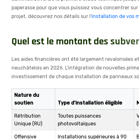
paperasse pour que vous puissiez vous concentrer sur
projet, découvrez nos détails sur l'
installation de vos
Q
u
e
l
e
s
t
l
e
m
o
n
t
a
n
t
d
e
s
s
u
b
v
e
Les aides financières ont été largement revalorisées e
neuchâtelois en 2026. L'intégration de nouvelles prime
investissement de chaque installation de panneaux sol
Nature du
soutien
Type d'installation éligible
Rétribution
Toutes puissances
V
Unique (RU)
photovoltaïques
(
Offensive
Installations supérieures à 90
B