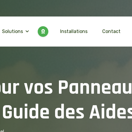
Solutions
Installations
Contact
o
u
r
v
o
s
P
a
n
n
e
a
G
u
i
d
e
d
e
s
A
i
d
e
el