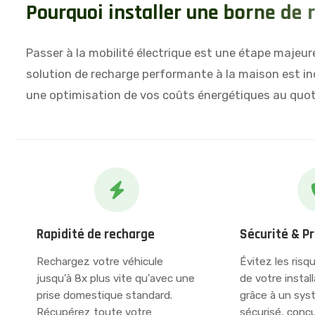
P
o
u
r
q
u
o
i
i
n
s
t
a
l
l
e
r
u
n
e
b
o
r
n
e
d
e
r
Passer à la mobilité électrique est une étape majeure.
solution de recharge performante à la maison est ind
une optimisation de vos coûts énergétiques au quot
Rapidité de recharge
Sécurité & P
Rechargez votre véhicule
Évitez les risq
jusqu'à 8x plus vite qu'avec une
de votre instal
prise domestique standard.
grâce à un sys
Récupérez toute votre
sécurisé, conç