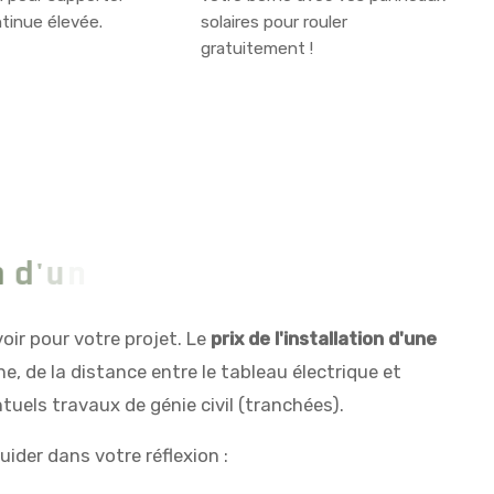
tinue élevée.
solaires pour rouler
gratuitement !
d
'
u
n
e
b
o
r
n
e
d
e
r
e
c
h
a
r
g
e
?
ir pour votre projet. Le
prix de l'installation d'une
e, de la distance entre le tableau électrique et
uels travaux de génie civil (tranchées).
ider dans votre réflexion :