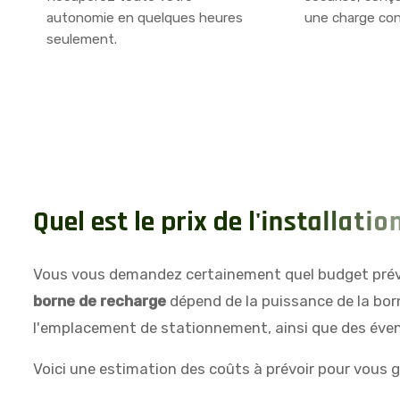
autonomie en quelques heures
une charge con
seulement.
Q
u
e
l
e
s
t
l
e
p
r
i
x
d
e
l
'
i
n
s
t
a
l
l
a
t
i
o
n
Vous vous demandez certainement quel budget prévo
borne de recharge
dépend de la puissance de la born
l'emplacement de stationnement, ainsi que des évent
Voici une estimation des coûts à prévoir pour vous gu