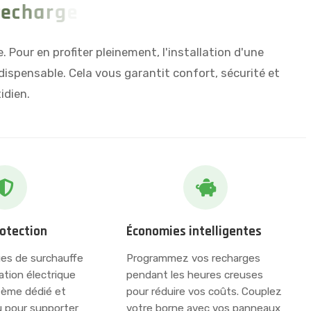
e
c
h
a
r
g
e
à
d
o
m
i
c
i
l
e
?
 Pour en profiter pleinement, l'installation d'une
ispensable. Cela vous garantit confort, sécurité et
idien.
rotection
Économies intelligentes
ues de surchauffe
Programmez vos recharges
lation électrique
pendant les heures creuses
tème dédié et
pour réduire vos coûts. Couplez
u pour supporter
votre borne avec vos panneaux