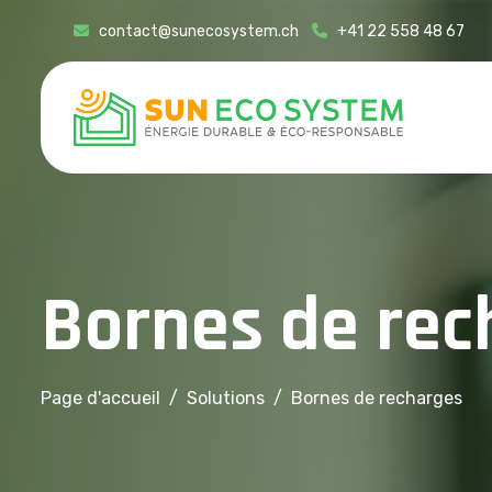
contact@sunecosystem.ch
+41 22 558 48 67
B
o
r
n
e
s
d
e
r
e
c
Page d'accueil
Solutions
Bornes de recharges