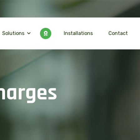
Solutions
Installations
Contact
h
a
r
g
e
s