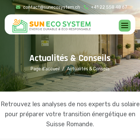
contact@sunecosystem.ch
+41 22 558 48 67
A
c
t
u
a
l
i
t
é
s
&
C
o
n
s
e
i
l
s
Page d'accueil
Actualités & Conseils
Retrouvez les analyses de nos experts du solaire
pour préparer votre transition énergétique en
Suisse Romande.