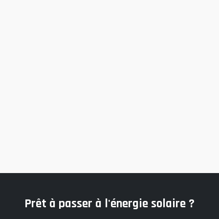
Avril 2026
Comparatif & Avis
Guide 2026 : Quelle est la meilleur marque
panneau solaire en Suisse ?
Découvrez notre comparatif exclusif pour bien
choisir votre fabricant. Rendement, prix,
technologies et garanties (SunPower, Meyer
Burger, Aiko...).
Lire l'article
Prêt à passer à l'énergie solaire ?