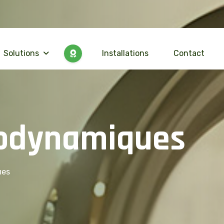
Solutions
Installations
Contact
o
d
y
n
a
m
i
q
u
e
s
ues