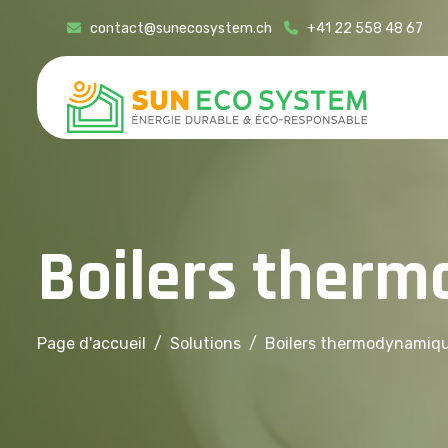
contact@sunecosystem.ch
+41 22 558 48 67
B
o
i
l
e
r
s
t
h
e
r
m
Page d'accueil
Solutions
Boilers thermodynamiq