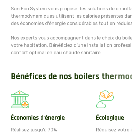
Sun Eco System vous propose des solutions de chauffa
thermodynamiques utilisent les calories présentes dans 
des économies d'énergie considérables tout en réduis
Nos experts vous accompagnent dans le choix du boile
votre habitation. Bénéficiez d'une installation profess
confort optimal en eau chaude sanitaire.
B
é
n
é
f
i
c
e
s
d
e
n
o
s
b
o
i
l
e
r
s
t
h
e
r
m
o
Économies d'énergie
Écologique
Réalisez jusqu'à 70%
Réduisez votre 